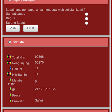
Jajak Pendapat
Bagaimana pendapat anda mengenai web sekolah kami ?
Sangat bagus
Bagus
Kurang Bagus
Lihat
Statistik
: 90868
Total Hits
: 50270
Pengunjung
: 11
Hari ini
: 11
Hits hari ini
Member
: 0
Online
: 216.73.216.122
IP
: -
Proxy
: Safari
Browser