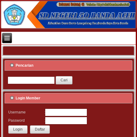
Pencarian
Login Member
:
Username
:
Password