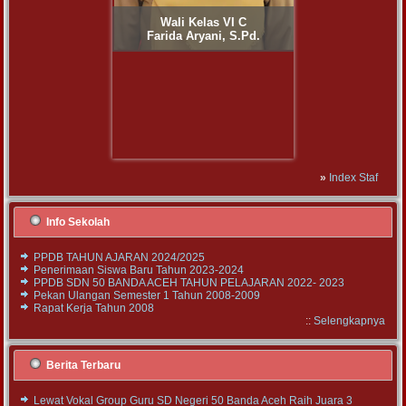
kelas VI D
Wali kela
Wali Kelas VI C
ina,S.Pd.
Ernawati,
Farida Aryani, S.Pd.
»
Index Staf
Info Sekolah
PPDB TAHUN AJARAN 2024/2025
Penerimaan Siswa Baru Tahun 2023-2024
PPDB SDN 50 BANDA ACEH TAHUN PELAJARAN 2022- 2023
Pekan Ulangan Semester 1 Tahun 2008-2009
Rapat Kerja Tahun 2008
::
Selengkapnya
Berita Terbaru
Lewat Vokal Group Guru SD Negeri 50 Banda Aceh Raih Juara 3