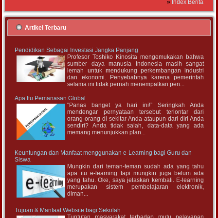
»
Index Berita
Artikel Terbaru
Pendidikan Sebagai Investasi Jangka Panjang
Profesor Toshiko Kinosita mengemukakan bahwa
sumber daya manusia Indonesia masih sangat
lemah untuk mendukung perkembangan industri
dan ekonomi. Penyebabnya karena pemerintah
selama ini tidak pernah menempatkan pen...
Apa Itu Pemanasan Global
"Panas banget ya hari ini!” Seringkah Anda
mendengar pernyataan tersebut terlontar dari
orang-orang di sekitar Anda ataupun dari diri Anda
sendiri? Anda tidak salah, data-data yang ada
memang menunjukkan plan...
Keuntungan dan Manfaat menggunakan e-Learning bagi Guru dan
Siswa
Mungkin dari teman-teman sudah ada yang tahu
apa itu e-learning tapi mungkin juga belum ada
yang tahu. Oke, saya jelaskan kembali. E-learning
merupakan sistem pembelajaran elektronik,
diman...
Tujuan & Manfaat Website bagi Sekolah
Tuntutan masyarakat terhadap mutu pelayanan