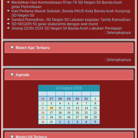
Meriahkan Hari Kemerdekaan RI ke-79 SD Negeri 50 Banda Aceh
gelar Perlombaan
Hari Pertama Masuk Sekolah, Bunda PAUD Kota Banda Aceh Kunjungi
SD Negeri 50
Sambut Ramadhan, SD Negeri 50 Lakukan kegiatan Tarhib Ramadhan
SD NEGERI 50 gelar silaturahmi dengan wali murid
Jelang O2SN 2024 SD Negeri 50 Banda Aceh Lakukan Persiapan
::
Selengkapnya
Materi Ajar Terbaru
::
Selengkapnya
Agenda
10 August 2026
M
S
S
R
K
J
S
26
27
28
29
30
31
1
2
3
4
5
6
7
8
9
10
11
12
13
14
15
16
17
18
19
20
21
22
23
24
25
26
27
28
29
30
31
1
2
3
4
5
Materi Uji Terbaru