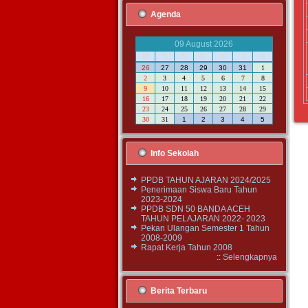
Agenda
09 August 2026
M
S
S
R
K
J
S
26
27
28
29
30
31
1
2
3
4
5
6
7
8
9
10
11
12
13
14
15
16
17
18
19
20
21
22
23
24
25
26
27
28
29
30
31
1
2
3
4
5
Info Sekolah
PPDB TAHUN AJARAN 2024/2025
Penerimaan Siswa Baru Tahun
2023-2024
PPDB SDN 50 BANDA ACEH
TAHUN PELAJARAN 2022- 2023
Pekan Ulangan Semester 1 Tahun
2008-2009
Rapat Kerja Tahun 2008
::
Selengkapnya
Berita Terbaru