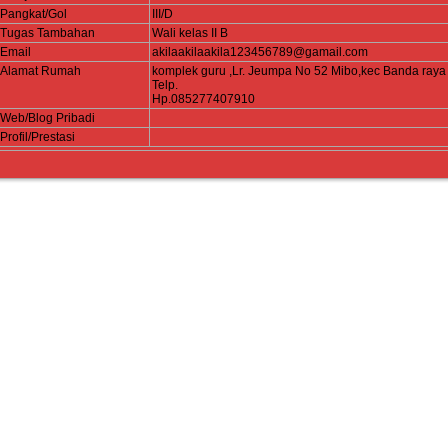
Pangkat/Gol
III/D
Tugas Tambahan
Wali kelas II B
Email
akilaakilaakila123456789@gamail.com
Alamat Rumah
komplek guru ,Lr. Jeumpa No 52 Mibo,kec Banda raya
Telp.
Hp.085277407910
Web/Blog Pribadi
Profil/Prestasi