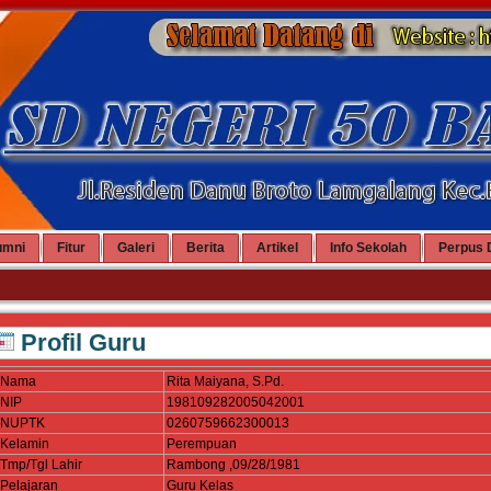
umni
Fitur
Galeri
Berita
Artikel
Info Sekolah
Perpus D
Profil Guru
Nama
Rita Maiyana, S.Pd.
NIP
198109282005042001
NUPTK
0260759662300013
Kelamin
Perempuan
Tmp/Tgl Lahir
Rambong ,09/28/1981
Pelajaran
Guru Kelas