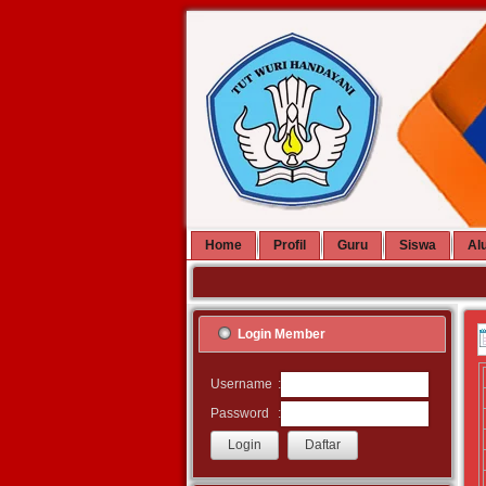
Home
Profil
Guru
Siswa
Al
Login Member
:
Username
:
Password