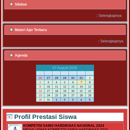
Silabus
::
Selengkapnya
Materi Ajar Terbaru
::
Selengkapnya
Agenda
07 August 2026
M
S
S
R
K
J
S
26
27
28
29
30
31
1
2
3
4
5
6
7
8
9
10
11
12
13
14
15
16
17
18
19
20
21
22
23
24
25
26
27
28
29
30
31
1
2
3
4
5
Profil Prestasi Siswa
KOMPETISI SAINS HARDIKNAS NASIONAL 2024
MEDALI EMAS KOMPETISI SAINS HAEDIKNAS 2024