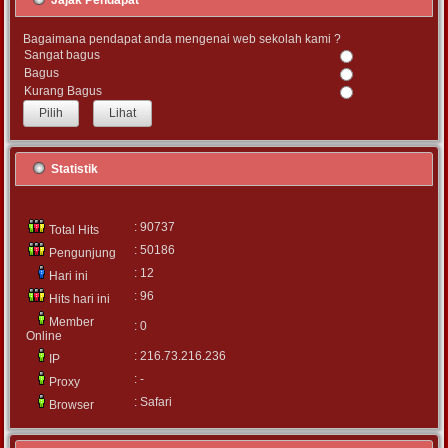
Jajak Pendapat
Bagaimana pendapat anda mengenai web sekolah kami ?
Sangat bagus
Bagus
Kurang Bagus
Lihat
Statistik
: 90737
Total Hits
: 50186
Pengunjung
: 12
Hari ini
: 96
Hits hari ini
Member
: 0
Online
: 216.73.216.236
IP
: -
Proxy
: Safari
Browser