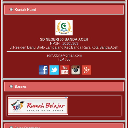
Kontak Kami
SD NEGERI 50 BANDA ACEH
NPSN :
10105363
Jl.Residen Danu Broto Lamgalang Kec.Banda Raya Kota Banda Aceh
sdn50bna@gmail.com
TLP : 00
Banner