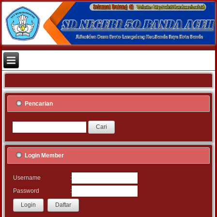
Pencarian
Login Member
:
Username
:
Password