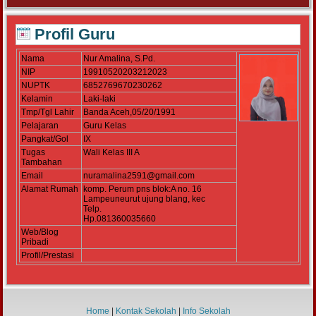
Profil Guru
Nama
Nur Amalina, S.Pd.
NIP
19910520203212023
NUPTK
6852769670230262
Kelamin
Laki-laki
Tmp/Tgl Lahir
Banda Aceh,05/20/1991
Pelajaran
Guru Kelas
Pangkat/Gol
IX
Tugas
Wali Kelas III A
Tambahan
Email
nuramalina2591@gmail.com
Alamat Rumah
komp. Perum pns blok:A no. 16
Lampeuneurut ujung blang, kec
Telp.
Hp.081360035660
Web/Blog
Pribadi
Profil/Prestasi
Home
|
Kontak Sekolah
|
Info Sekolah