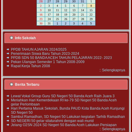
26
27
28
29
30
31
1
2
3
4
5
6
7
8
9
10
11
12
13
14
15
16
17
18
19
20
21
22
23
24
25
26
27
28
29
30
31
1
2
3
4
5
Info Sekolah
PPDB TAHUN AJARAN 2024/2025
Penerimaan Siswa Baru Tahun 2023-2024
PPDB SDN 50 BANDA ACEH TAHUN PELAJARAN 2022- 2023
Pekan Ulangan Semester 1 Tahun 2008-2009
Rapat Kerja Tahun 2008
::
Selengkapnya
Berita Terbaru
Lewat Vokal Group Guru SD Negeri 50 Banda Aceh Raih Juara 3
Meriahkan Hari Kemerdekaan RI ke-79 SD Negeri 50 Banda Aceh
gelar Perlombaan
Hari Pertama Masuk Sekolah, Bunda PAUD Kota Banda Aceh Kunjungi
SD Negeri 50
Sambut Ramadhan, SD Negeri 50 Lakukan kegiatan Tarhib Ramadhan
SD NEGERI 50 gelar silaturahmi dengan wali murid
Jelang O2SN 2024 SD Negeri 50 Banda Aceh Lakukan Persiapan
::
Selengkapnya