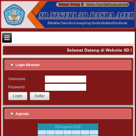
Selamat Datang di Website SD N
Login Member
:
Username
:
Password
Agenda
08 August 2026
M
S
S
R
K
J
S