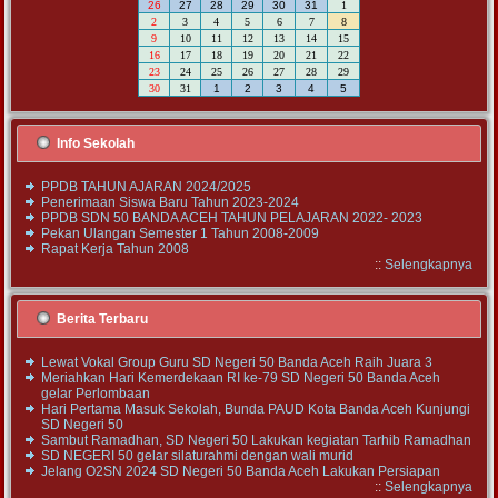
26
27
28
29
30
31
1
2
3
4
5
6
7
8
9
10
11
12
13
14
15
16
17
18
19
20
21
22
23
24
25
26
27
28
29
30
31
1
2
3
4
5
Info Sekolah
PPDB TAHUN AJARAN 2024/2025
Penerimaan Siswa Baru Tahun 2023-2024
PPDB SDN 50 BANDA ACEH TAHUN PELAJARAN 2022- 2023
Pekan Ulangan Semester 1 Tahun 2008-2009
Rapat Kerja Tahun 2008
::
Selengkapnya
Berita Terbaru
Lewat Vokal Group Guru SD Negeri 50 Banda Aceh Raih Juara 3
Meriahkan Hari Kemerdekaan RI ke-79 SD Negeri 50 Banda Aceh
gelar Perlombaan
Hari Pertama Masuk Sekolah, Bunda PAUD Kota Banda Aceh Kunjungi
SD Negeri 50
Sambut Ramadhan, SD Negeri 50 Lakukan kegiatan Tarhib Ramadhan
SD NEGERI 50 gelar silaturahmi dengan wali murid
Jelang O2SN 2024 SD Negeri 50 Banda Aceh Lakukan Persiapan
::
Selengkapnya