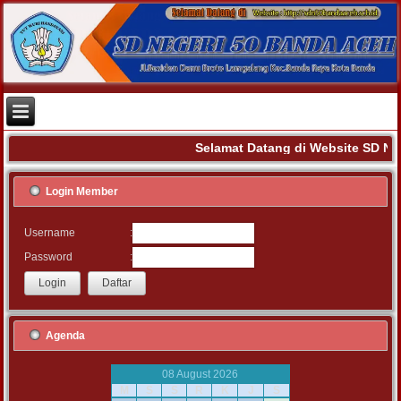
Selamat Datang di Website SD N
Login Member
:
Username
:
Password
Agenda
08 August 2026
M
S
S
R
K
J
S