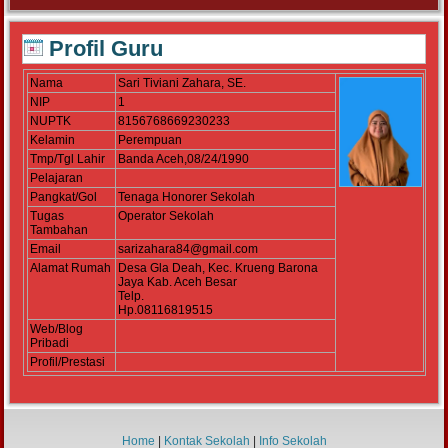
Profil Guru
Nama
Sari Tiviani Zahara, SE.
NIP
1
NUPTK
8156768669230233
Kelamin
Perempuan
Tmp/Tgl Lahir
Banda Aceh,08/24/1990
Pelajaran
Pangkat/Gol
Tenaga Honorer Sekolah
Tugas
Operator Sekolah
Tambahan
Email
sarizahara84@gmail.com
Alamat Rumah
Desa Gla Deah, Kec. Krueng Barona
Jaya Kab. Aceh Besar
Telp.
Hp.08116819515
Web/Blog
Pribadi
Profil/Prestasi
Home
|
Kontak Sekolah
|
Info Sekolah