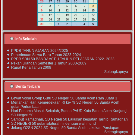
26
27
28
29
30
31
1
2
3
4
5
6
7
8
9
10
11
12
13
14
15
16
17
18
19
20
21
22
23
24
25
26
27
28
29
30
31
1
2
3
4
5
Info Sekolah
PPDB TAHUN AJARAN 2024/2025
Penerimaan Siswa Baru Tahun 2023-2024
PPDB SDN 50 BANDA ACEH TAHUN PELAJARAN 2022- 2023
Pekan Ulangan Semester 1 Tahun 2008-2009
Rapat Kerja Tahun 2008
::
Selengkapnya
Berita Terbaru
Lewat Vokal Group Guru SD Negeri 50 Banda Aceh Raih Juara 3
Meriahkan Hari Kemerdekaan RI ke-79 SD Negeri 50 Banda Aceh
gelar Perlombaan
Hari Pertama Masuk Sekolah, Bunda PAUD Kota Banda Aceh Kunjungi
SD Negeri 50
Sambut Ramadhan, SD Negeri 50 Lakukan kegiatan Tarhib Ramadhan
SD NEGERI 50 gelar silaturahmi dengan wali murid
Jelang O2SN 2024 SD Negeri 50 Banda Aceh Lakukan Persiapan
::
Selengkapnya