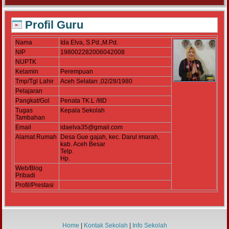
Profil Guru
Nama
Ida Elva, S.Pd.,M.Pd.
NIP
198002282006042008
NUPTK
Kelamin
Perempuan
Tmp/Tgl Lahir
Aceh Selatan ,02/28/1980
Pelajaran
Pangkat/Gol
Penata TK.L /IIID
Tugas
Kepala Sekolah
Tambahan
Email
idaelva35@gmail.com
Alamat Rumah
Desa Gue gajah, kec. Darul imarah,
kab. Aceh Besar
Telp.
Hp.
Web/Blog
Pribadi
Profil/Prestasi
Home
|
Kontak Sekolah
|
Info Sekolah