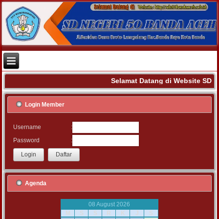
Selamat Datang di Website SD 
Login Member
:
Username
:
Password
Agenda
08 August 2026
M
S
S
R
K
J
S