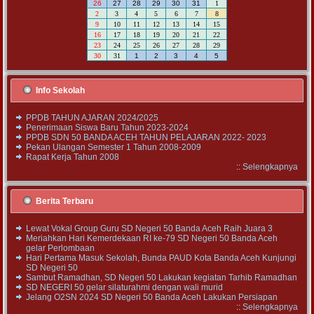
26
27
28
29
30
31
1
2
3
4
5
6
7
8
9
10
11
12
13
14
15
16
17
18
19
20
21
22
23
24
25
26
27
28
29
30
31
1
2
3
4
5
Info Sekolah
PPDB TAHUN AJARAN 2024/2025
Penerimaan Siswa Baru Tahun 2023-2024
PPDB SDN 50 BANDA ACEH TAHUN PELAJARAN 2022- 2023
Pekan Ulangan Semester 1 Tahun 2008-2009
Rapat Kerja Tahun 2008
::
Selengkapnya
Berita Terbaru
Lewat Vokal Group Guru SD Negeri 50 Banda Aceh Raih Juara 3
Meriahkan Hari Kemerdekaan RI ke-79 SD Negeri 50 Banda Aceh
gelar Perlombaan
Hari Pertama Masuk Sekolah, Bunda PAUD Kota Banda Aceh Kunjungi
SD Negeri 50
Sambut Ramadhan, SD Negeri 50 Lakukan kegiatan Tarhib Ramadhan
SD NEGERI 50 gelar silaturahmi dengan wali murid
Jelang O2SN 2024 SD Negeri 50 Banda Aceh Lakukan Persiapan
::
Selengkapnya