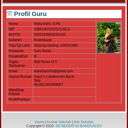
Profil Guru
Nama
Siska Iriani, S.Pd.
NIP
198510032023212013
NUPTK
3335763664230193
Kelamin
Perempuan
Tmp/Tgl Lahir
Tanjung Gading ,10/03/1985
Pelajaran
Guru Kelas
Pangkat/Gol
IX
Tugas
Wali Kelas IV C
Tambahan
Email
siskairiani50@gmail.com
Alamat Rumah
Aspol 1 Lamteumen Barat
Telp.
Hp.081360368667
Web/Blog
Pribadi
Profil/Prestasi
Home
|
Kontak Sekolah
|
Info Sekolah
Copyright © 2020.
SD NEGERI 50 BANDA ACEH