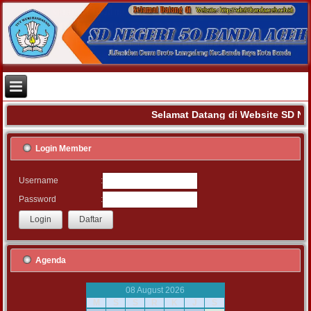
Selamat Datang di Website SD N
Login Member
:
Username
:
Password
Agenda
08 August 2026
M
S
S
R
K
J
S