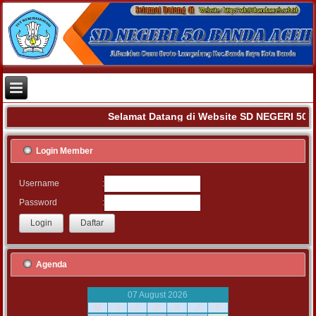
Selamat Datang di Website SD NEGERI 50 
Login Member
:
Username
:
Password
Agenda
07 August 2026
M
S
S
R
K
J
S