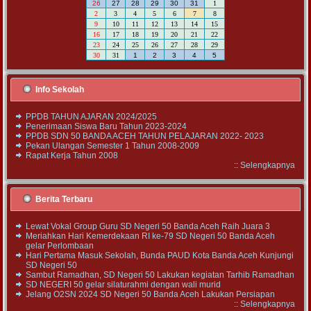
26
27
28
29
30
31
1
2
3
4
5
6
7
8
9
10
11
12
13
14
15
16
17
18
19
20
21
22
23
24
25
26
27
28
29
30
31
1
2
3
4
5
Info Sekolah
PPDB TAHUN AJARAN 2024/2025
Penerimaan Siswa Baru Tahun 2023-2024
PPDB SDN 50 BANDA ACEH TAHUN PELAJARAN 2022- 2023
Pekan Ulangan Semester 1 Tahun 2008-2009
Rapat Kerja Tahun 2008
::
Selengkapnya
Berita Terbaru
Lewat Vokal Group Guru SD Negeri 50 Banda Aceh Raih Juara 3
Meriahkan Hari Kemerdekaan RI ke-79 SD Negeri 50 Banda Aceh
gelar Perlombaan
Hari Pertama Masuk Sekolah, Bunda PAUD Kota Banda Aceh Kunjungi
SD Negeri 50
Sambut Ramadhan, SD Negeri 50 Lakukan kegiatan Tarhib Ramadhan
SD NEGERI 50 gelar silaturahmi dengan wali murid
Jelang O2SN 2024 SD Negeri 50 Banda Aceh Lakukan Persiapan
::
Selengkapnya