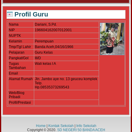
Profil Guru
Nama
Dariani, S.Pd.
NIP
196604162007012001
NUPTK
Kelamin
Perempuan
Tmp/Tgl Lahir
Banda Aceh,04/16/1966
Pelajaran
Guru Kelas
Pangkat/Gol
III/D
Tugas
Wali kelas I A
Tambahan
Email
Alamat Rumah
Jln. Jambo aye no. 13 geuceu komplek
Telp.
Hp.08535373269543
Web/Blog
Pribadi
Profil/Prestasi
Home
|
Kontak Sekolah
|
Info Sekolah
Copyright © 2020.
SD NEGERI 50 BANDA ACEH