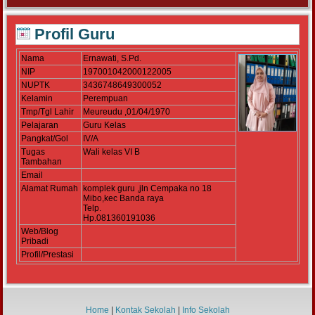
Profil Guru
Nama
Ernawati, S.Pd.
NIP
197001042000122005
NUPTK
3436748649300052
Kelamin
Perempuan
Tmp/Tgl Lahir
Meureudu ,01/04/1970
Pelajaran
Guru Kelas
Pangkat/Gol
IV/A
Tugas
Wali kelas VI B
Tambahan
Email
Alamat Rumah
komplek guru ,jln Cempaka no 18
Mibo,kec Banda raya
Telp.
Hp.081360191036
Web/Blog
Pribadi
Profil/Prestasi
Home
|
Kontak Sekolah
|
Info Sekolah