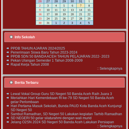
26
27
28
29
30
31
1
2
3
4
5
6
7
8
9
10
11
12
13
14
15
16
17
18
19
20
21
22
23
24
25
26
27
28
29
30
31
1
2
3
4
5
Info Sekolah
PPDB TAHUN AJARAN 2024/2025
Penerimaan Siswa Baru Tahun 2023-2024
PPDB SDN 50 BANDA ACEH TAHUN PELAJARAN 2022- 2023
Pekan Ulangan Semester 1 Tahun 2008-2009
Rapat Kerja Tahun 2008
::
Selengkapnya
Berita Terbaru
Lewat Vokal Group Guru SD Negeri 50 Banda Aceh Raih Juara 3
Meriahkan Hari Kemerdekaan RI ke-79 SD Negeri 50 Banda Aceh
gelar Perlombaan
Hari Pertama Masuk Sekolah, Bunda PAUD Kota Banda Aceh Kunjungi
SD Negeri 50
Sambut Ramadhan, SD Negeri 50 Lakukan kegiatan Tarhib Ramadhan
SD NEGERI 50 gelar silaturahmi dengan wali murid
Jelang O2SN 2024 SD Negeri 50 Banda Aceh Lakukan Persiapan
::
Selengkapnya