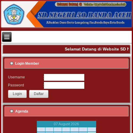
Selamat Datang di Website SD N
Login Member
:
Username
:
Password
Agenda
07 August 2026
M
S
S
R
K
J
S