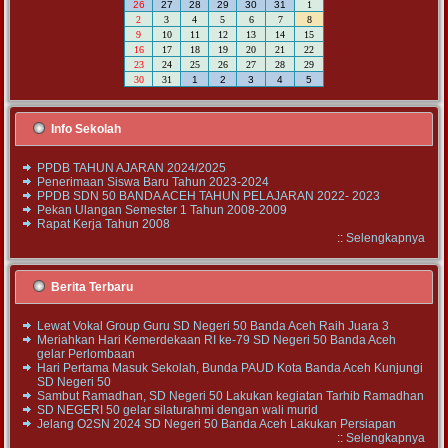
26
27
28
29
30
31
1
2
3
4
5
6
7
8
9
10
11
12
13
14
15
16
17
18
19
20
21
22
23
24
25
26
27
28
29
30
31
1
2
3
4
5
Info Sekolah
PPDB TAHUN AJARAN 2024/2025
Penerimaan Siswa Baru Tahun 2023-2024
PPDB SDN 50 BANDA ACEH TAHUN PELAJARAN 2022- 2023
Pekan Ulangan Semester 1 Tahun 2008-2009
Rapat Kerja Tahun 2008
::
Selengkapnya
Berita Terbaru
Lewat Vokal Group Guru SD Negeri 50 Banda Aceh Raih Juara 3
Meriahkan Hari Kemerdekaan RI ke-79 SD Negeri 50 Banda Aceh
gelar Perlombaan
Hari Pertama Masuk Sekolah, Bunda PAUD Kota Banda Aceh Kunjungi
SD Negeri 50
Sambut Ramadhan, SD Negeri 50 Lakukan kegiatan Tarhib Ramadhan
SD NEGERI 50 gelar silaturahmi dengan wali murid
Jelang O2SN 2024 SD Negeri 50 Banda Aceh Lakukan Persiapan
::
Selengkapnya