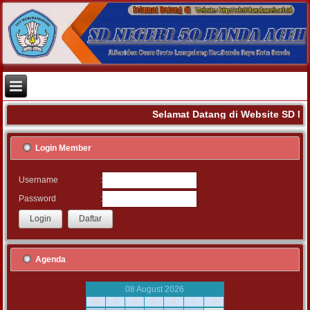
Selamat Datang di Website SD N
Login Member
:
Username
:
Password
Agenda
08 August 2026
M
S
S
R
K
J
S