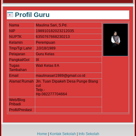
Profil Guru
Nama
Maulina Sari, S.Pd.
NIP
198910182023212035
NUPTK
6350767668230213
Kelamin
Perempuan
Tmp/Tgl Lahir
,10/18/1989
Pelajaran
Guru Kelas
Pangkat/Gol
IX
Tugas
Wali Kelas II A
Tambahan
Email
maulinasari1989@gmail.co.id
Alamat Rumah
Jln. Tuan Dipakeh Desa Punge Blang
cut
Telp.-
Hp.082277704664
Web/Blog
Pribadi
Profil/Prestasi
Home
|
Kontak Sekolah
|
Info Sekolah